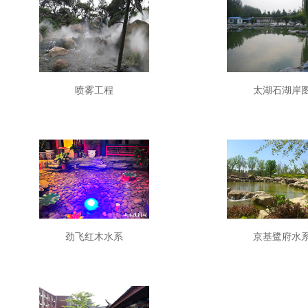
喷雾工程
太湖石湖岸
劲飞红木水系
京基鹭府水