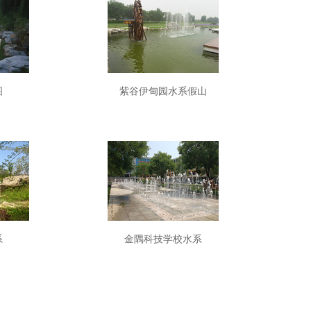
图
紫谷伊甸园水系假山
系
金隅科技学校水系